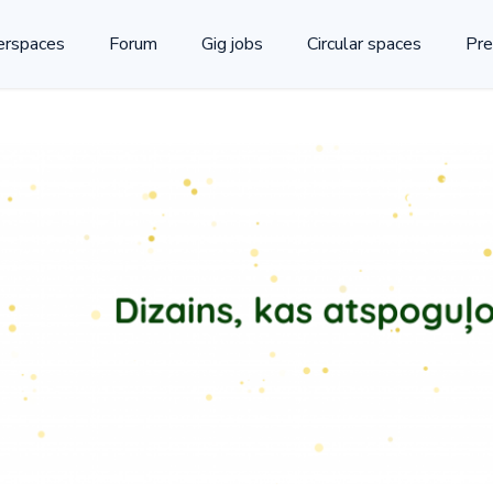
rspaces
Forum
Gig jobs
Circular spaces
Pre