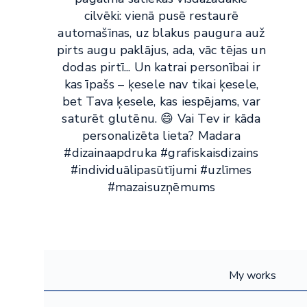
cilvēki: vienā pusē restaurē
automašīnas, uz blakus paugura auž
pirts augu paklājus, ada, vāc tējas un
dodas pirtī... Un katrai personībai ir
kas īpašs – ķesele nav tikai ķesele,
bet Tava ķesele, kas iespējams, var
saturēt glutēnu. 😄 Vai Tev ir kāda
personalizēta lieta? Madara
#dizainaapdruka #grafiskaisdizains
#individuālipasūtījumi #uzlīmes
#mazaisuzņēmums
My works