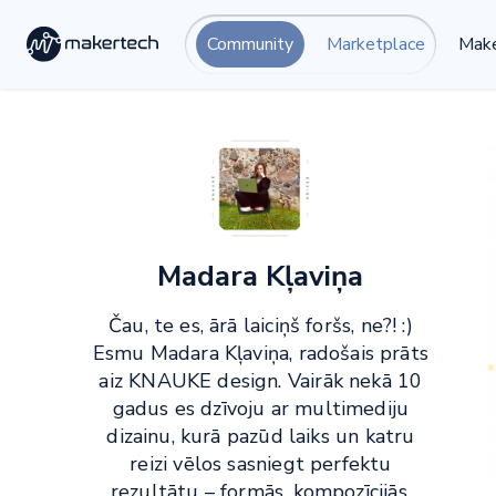
Community
Marketplace
Make
Madara Kļaviņa
Čau, te es, ārā laiciņš foršs, ne?! :)
Esmu Madara Kļaviņa, radošais prāts
aiz KNAUKE design. Vairāk nekā 10
gadus es dzīvoju ar multimediju
dizainu, kurā pazūd laiks un katru
reizi vēlos sasniegt perfektu
rezultātu – formās, kompozīcijās,