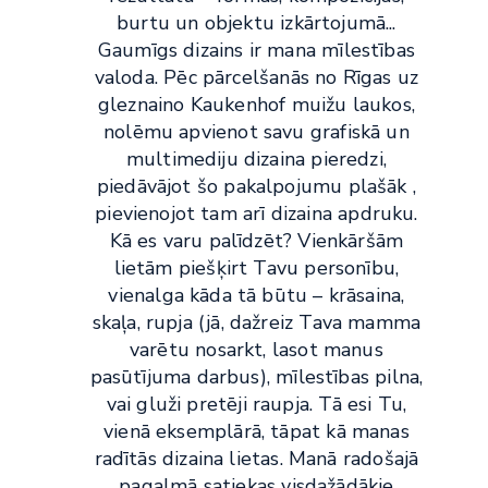
burtu un objektu izkārtojumā...
Gaumīgs dizains ir mana mīlestības
valoda. Pēc pārcelšanās no Rīgas uz
gleznaino Kaukenhof muižu laukos,
nolēmu apvienot savu grafiskā un
multimediju dizaina pieredzi,
piedāvājot šo pakalpojumu plašāk ,
pievienojot tam arī dizaina apdruku.
Kā es varu palīdzēt? Vienkāršām
lietām piešķirt Tavu personību,
vienalga kāda tā būtu – krāsaina,
skaļa, rupja (jā, dažreiz Tava mamma
varētu nosarkt, lasot manus
pasūtījuma darbus), mīlestības pilna,
vai gluži pretēji raupja. Tā esi Tu,
vienā eksemplārā, tāpat kā manas
radītās dizaina lietas. Manā radošajā
pagalmā satiekas visdažādākie